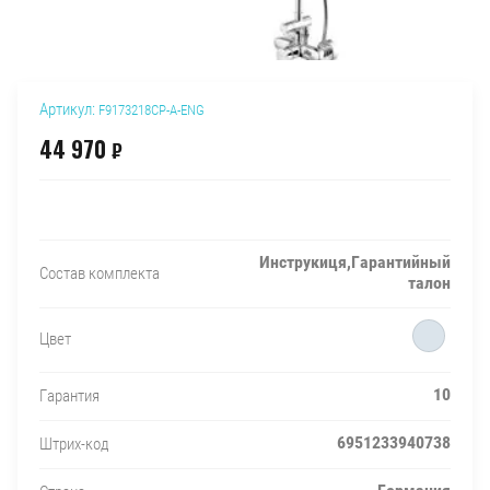
Артикул:
F9173218CP-A-ENG
44 970
₽
Инструкиця,Гарантийный
Состав комплекта
талон
Цвет
10
Гарантия
6951233940738
Штрих-код